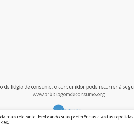
de litígio de consumo, o consumidor pode recorrer à seguint
–
www.arbitragemdeconsumo.org
ia mais relevante, lembrando suas preferências e visitas repetidas
kies.
Desenvolvido por
Rilop