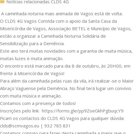
Notícias relacionadas CLDS 4G
A caminhada noturna mais animada de Vagos está de volta.
O CLDS 4G Vagos ConVida com o apoio da Santa Casa da
Misericórdia de Vagos, Associação BETEL e Município de Vagos,
estão a organizar a Caminhada Noturna Solidária de
Sensibilização para a Demência.
Este ano terá muitas novidades com a garantia de muita música,
muitas luzes e muita animação.
O encontro está marcado para dia 8 de outubro, às 20H00, em
frente à Misericórdia de Vagos!
Para além da caminhada pelas ruas da vila, irá realizar-se o Maior
Abraço Vaguense pela Demência. No final terá lugar um convívio
com muita música e animação.
Contamos com a presença de todos!
Inscrições pelo link:
https://forms.gle/pp9ZoeGkhPgbuqcY9
Ficam os contactos do CLDS 4G Vagos para qualquer dúvida:
clds@scmvagos.eu
| 932 785 831
Contamos consigo para fazer desta caminhada a maior que o