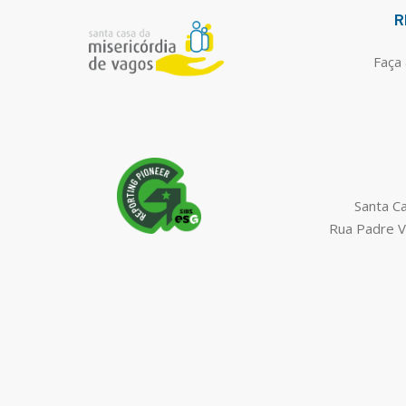
R
Faça 
Santa C
Rua Padre V