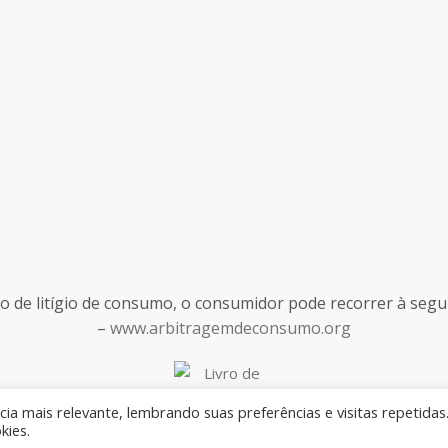
de litígio de consumo, o consumidor pode recorrer à seguint
–
www.arbitragemdeconsumo.org
ia mais relevante, lembrando suas preferências e visitas repetidas
kies.
Desenvolvido por
Rilop