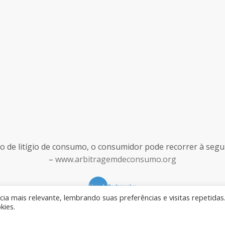
de litígio de consumo, o consumidor pode recorrer à seguint
–
www.arbitragemdeconsumo.org
ia mais relevante, lembrando suas preferências e visitas repetidas
kies.
Desenvolvido por
Rilop