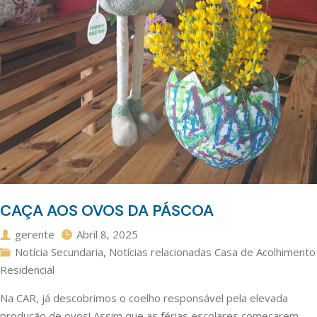
CAÇA AOS OVOS DA PÁSCOA
gerente
Abril 8, 2025
Notícia Secundaria
,
Notícias relacionadas Casa de Acolhimento
Residencial
Na CAR, já descobrimos o coelho responsável pela elevada
produção de ovos! Assim que as férias escolares começarem