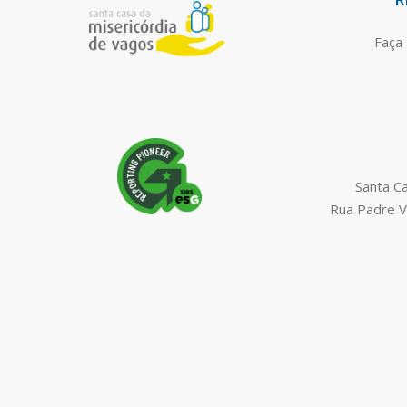
R
Faça 
Santa C
Rua Padre V