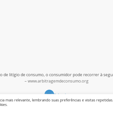
de litígio de consumo, o consumidor pode recorrer à seguint
–
www.arbitragemdeconsumo.org
ia mais relevante, lembrando suas preferências e visitas repetidas
kies.
Desenvolvido por
Rilop