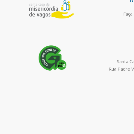
R
Faça 
Santa C
Rua Padre V