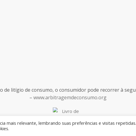
de litígio de consumo, o consumidor pode recorrer à seguint
–
www.arbitragemdeconsumo.org
ia mais relevante, lembrando suas preferências e visitas repetidas
kies.
Desenvolvido por
Rilop