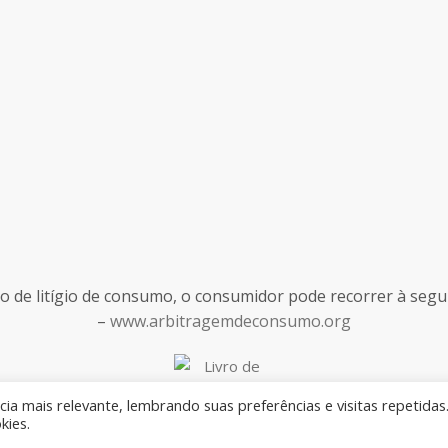
de litígio de consumo, o consumidor pode recorrer à seguint
–
www.arbitragemdeconsumo.org
ia mais relevante, lembrando suas preferências e visitas repetidas
kies.
Desenvolvido por
Rilop