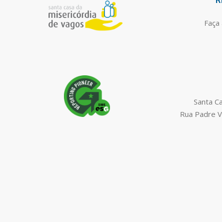
R
Faça 
Santa C
Rua Padre V